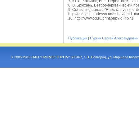
7. Ю. С. Крючков, И. Е. Перестюк Крыль
8. В. Брюхань. Ветроэнергетический п
9. Consulting bureau "Risks & Investments
http://user.ospu.odessa.ua/~shev/emd_m/
10. http://www.ccr.ru/print.php?id=4571
Публикации
|
Пургин Сергей Александрович
© 2005-2010 ОАО "НИИМЕСТПРОМ" 603167, г. Н. Новгород, ул. Маршала Казако