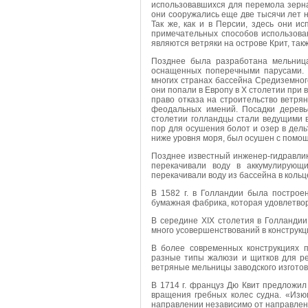
использовавшихся для перемола зерна
они сооружались еще две тысячи лет на
Так же, как и в Персии, здесь они 
примечательных способов использова
являются ветряки на острове Крит, та
Позднее была разработана мельница
оснащенных поперечными парусами. 
многих странах бассейна Средиземног
они попали в Европу в Х столетии при 
право отказа на строительство ветря
феодальных имений. Посадки деревь
столетии голландцы стали ведущими в
пор для осушения болот и озер в дель
ниже уровня моря, был осушен с помо
Позднее известный инженер-гидравлик
перекачивали воду в аккумулирующ
перекачивали воду из бассейна в кольц
В 1582 г. в Голландии была построе
бумажная фабрика, которая удовлетво
В середине XIX столетия в Голландии
много усовершенствований в конструкци
В более современных конструкциях 
разные типы жалюзи и щитков для ре
ветряные мельницы заводского изготов
В 1714 г. француз Дю Квит предложил
вращения гребных колес судна. «Изюм
направлении независимо от направлени