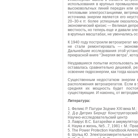
использования в крупных промышленн
высоковольтных линий передач или об
тепловыми электростанциями, ветряка
источника энергии является его неус
20–30-х гг. более успешным оказалос
экономический кризис — Великая депре
местность, но теперь еще и давали эл
в крупных масштабах, не увенчались о
К 1940 году построили ветроагрегат мо
не стали ремонтировать — экономи
Дальнейшие исследования этой установ
прекрасной книге “Энергия ветра”, кото
Неудавшиеся попытки использовать эн
оставалась сравнительно дешевой, ре
освоение гидроэнергии, как тогда казал
Существенным недостатком энергии в
расположения ветроагрегатов. Если в 
средняя их мощность будет постоя
существующие. И наконец, от ветродви
Литература:
1. Феликс Р. Патури Зодчие ХХI века М.
2. Д-р Дитрих Берндт Конструкторски
Научно-исследовательский центр
3. Лаврус В.С. Батарейки и аккумуляторы
4. Наука и жизнь, №5...7, 1981 г. М.: Пра
5. The Power Protection Handbook Ameri
6. Шульц Ю. Электроизмерительная техн