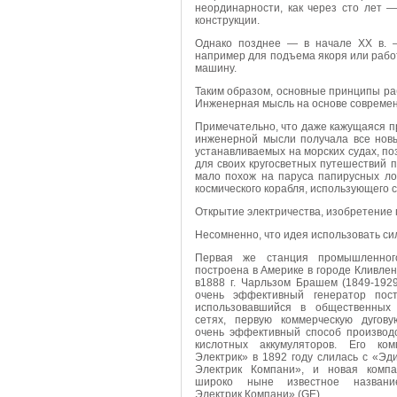
неординарности, как через сто лет 
конструкции.
Однако позднее — в начале XX в. —
например для подъема якоря или работ
машину.
Таким образом, основные принципы ра
Инженерная мысль на основе современ
Примечательно, что даже кажущаяся п
инженерной мысли получала все нов
устанавливаемых на морских судах, по
для своих кругосветных путешествий 
мало похож на паруса папирусных ло
космического корабля, использующего 
Открытие электричества, изобретение 
Несомненно, что идея использовать си
Первая же станция промышленно
построена в Америке в городе Кливлен
в1888 г. Чарльзом Брашем (1849-192
очень эффективный генератор пост
использовавшийся в общественных 
сетях, первую коммерческую дугов
очень эффективный способ производс
кислотных аккумуляторов. Его ко
Электрик» в 1892 году слилась с «Э
Электрик Компани», и новая компа
широко ныне известное названи
Электрик Компани» (GE).