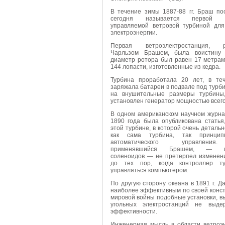
В течение зимы 1887-88 гг. Браш по
сегодня называется первой ав
управляемой ветровой турбиной для
электроэнергии.
Первая ветроэлектростанция, р
Чарльзом Брашем, была воистину 
диаметр ротора был равен 17 метрам
144 лопасти, изготовленные из кедра.
Турбина проработала 20 лет, в те
заряжала батареи в подвале под турб
на внушительные размеры турбины
установлен генератор мощностью всего 
В одном американском научном журна
1890 года была опубликована статья
этой турбине, в которой очень деталь
как сама турбина, так принцип
автоматического управления
применявшийся Брашем, — ис
соленоидов — не претерпел изменени
до тех пор, когда контроллер т
управляться компьютером.
По другую сторону океана в 1891 г. 
наиболее эффективным по своей конст
мировой войны подобные установки, в
угольных электростанций не выде
эффективности.
Инженерная мысль в области ветроэ