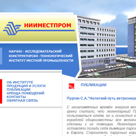
ОБ ИНСТИТУТЕ
ПУБЛИКАЦИИ
ПРОДУКЦИЯ И УСЛУГИ
ПУБЛИКАЦИИ
АРЕНДА ПОМЕЩЕНИЙ
КОНТАКТЫ
Пургин С.А."Нелегкий путь ветроэнер
ОБРАТНАЯ СВЯЗЬ
С незапамятных времён энергия ве
греки считали, что легендарный 
пользоваться огнём, но и оснастил 
кораблей общеизвестны: все велик
сделаны с их помощью. Легендар
оставляли позади себя дымящие паро
в Европу. Строители парусных ко