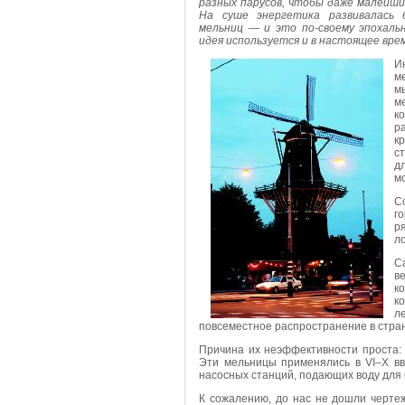
разных парусов, чтобы даже малейши
На суше энергетика развивалась 
мельниц — и это по-своему эпохаль
идея используется и в настоящее вре
И
м
м
м
к
р
к
с
д
м
С
г
р
л
С
в
к
к
л
повсеместное распространение в стран
Причина их неэффективности проста: 
Эти мельницы применялись в VI–X вв.
насосных станций, подающих воду для
К сожалению, до нас не дошли чертеж