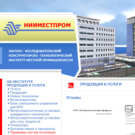
ОБ ИНСТИТУТЕ
ПРОДУКЦИЯ И УСЛУГИ
ПРОДУКЦИЯ И УСЛУГИ
Услуги
Продукция
Новые технологии
Отзывы
Ветроэнергетика
Блок электронного управления
для ВЭУ
Ветроэнергетические установки
гражданского назначения
Ветроэнергетические установки
для спец. ведомств
Генераторы
Бытовая химия и лакокраска
Промывка систем отопления,